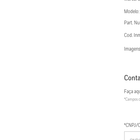
Modelo:
Part. N
Cod. In
Imagens
Conta
Faça aqu
*Campos c
*CNPJ/