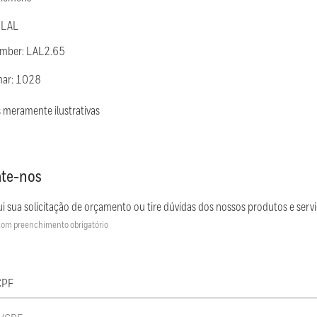
 LAL
umber: LAL2.65
mar: 1028
 meramente ilustrativas
te-nos
i sua solicitação de orçamento ou tire dúvidas dos nossos produtos e servi
om preenchimento obrigatório
CPF