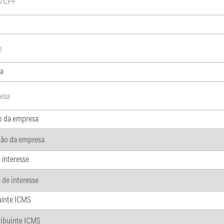
a
o da empresa
 interesse
uinte ICMS