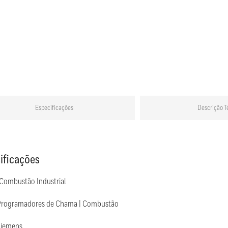
Especificações
Descrição T
ificações
 Combustão Industrial
Programadores de Chama | Combustão
Siemens