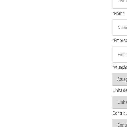
*Nome
*Empres
*Atuaçã
Linha de
Contrib