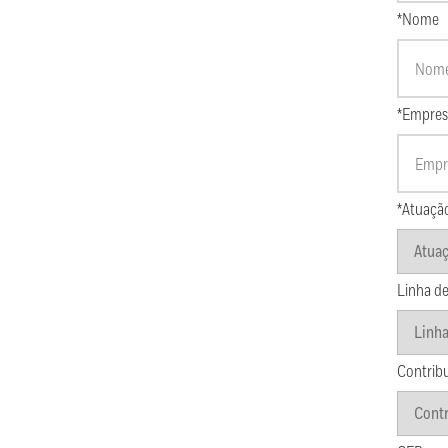
*Nome
*Empres
*Atuaçã
Linha de
Contrib