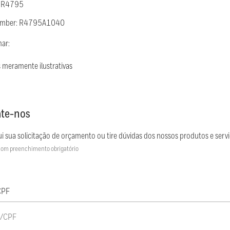
: R4795
Number: R4795A1040
mar:
 meramente ilustrativas
te-nos
i sua solicitação de orçamento ou tire dúvidas dos nossos produtos e servi
om preenchimento obrigatório
CPF