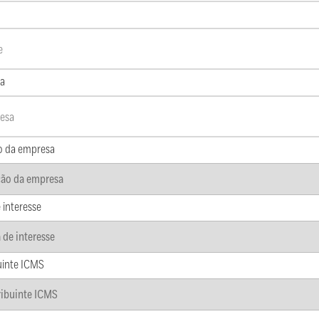
a
o da empresa
 interesse
uinte ICMS