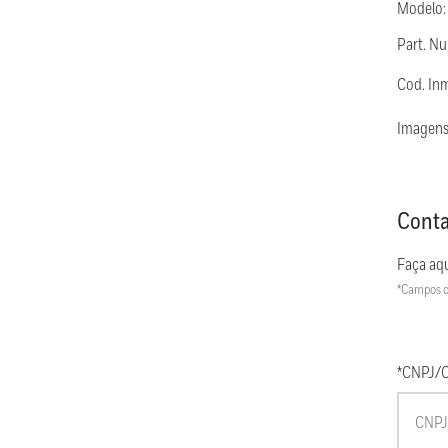
Modelo
Part. 
Cod. In
Imagens
Conta
Faça aqu
*Campos c
*CNPJ/