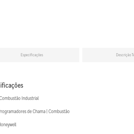
Especificações
Descrição T
ificações
 Combustão Industrial
Programadores de Chama | Combustão
Honeywell