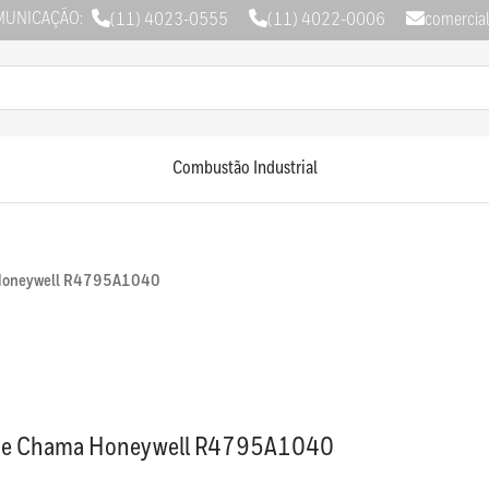
MUNICAÇÃO:
(11) 4023-0555
(11) 4022-0006
comercia
Combustão Industrial
 Honeywell R4795A1040
 de Chama Honeywell R4795A1040