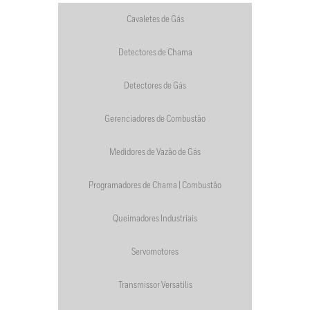
Cavaletes de Gás
Detectores de Chama
Detectores de Gás
Gerenciadores de Combustão
Medidores de Vazão de Gás
Programadores de Chama | Combustão
Queimadores Industriais
Servomotores
Transmissor Versatilis