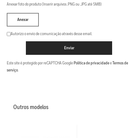
Anexar foto do produto (Inserir arquivos .PNG ou .JPG até 5MB)
Anexar
Autorizo o envio de comunicação através desse email.
Enviar
Este site é protegido por reCAPTCHA Google
Política de privacidade
e
Termos de
serviço
.
Outros modelos