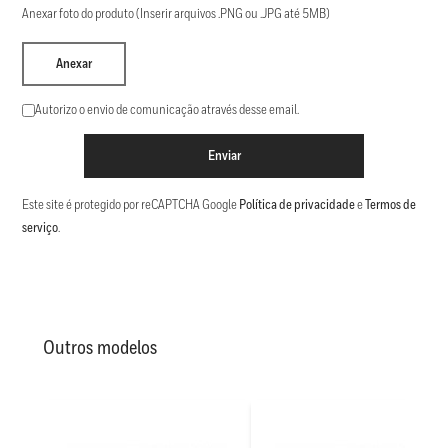
Anexar foto do produto (Inserir arquivos .PNG ou .JPG até 5MB)
Anexar
Autorizo o envio de comunicação através desse email.
Enviar
Este site é protegido por reCAPTCHA Google
Política de privacidade
e
Termos de
serviço
.
Outros modelos