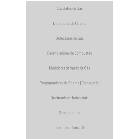
Cavaletes de Gás
Detectores de Chama
Detectores de Gás
Gerenciadores de Combustão
Medidores de Vazão de Gás
Programadores de Chama | Combustão
Queimadores Industriais
Servomotores
Transmissor Versatilis