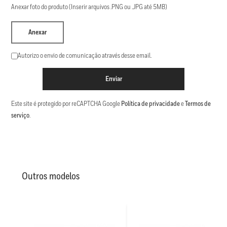
Anexar foto do produto (Inserir arquivos .PNG ou .JPG até 5MB)
Anexar
Autorizo o envio de comunicação através desse email.
Enviar
Este site é protegido por reCAPTCHA Google
Política de privacidade
e
Termos de
serviço
.
Outros modelos