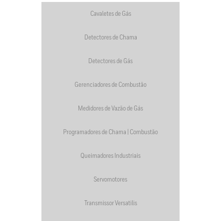
Cavaletes de Gás
Detectores de Chama
Detectores de Gás
Gerenciadores de Combustão
Medidores de Vazão de Gás
Programadores de Chama | Combustão
Queimadores Industriais
Servomotores
Transmissor Versatilis