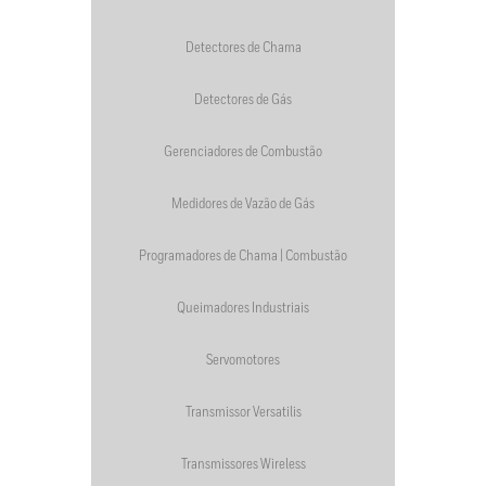
Detectores de Chama
Detectores de Gás
Gerenciadores de Combustão
Medidores de Vazão de Gás
Programadores de Chama | Combustão
Queimadores Industriais
Servomotores
Transmissor Versatilis
Transmissores Wireless