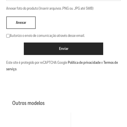
Anexar foto do produto (Inserir arquivos .PNG ou .JPG até 5MB)
Anexar
Autorizo o envio de comunicação através desse email.
Enviar
Este site é protegido por reCAPTCHA Google
Política de privacidade
e
Termos de
serviço
.
Outros modelos