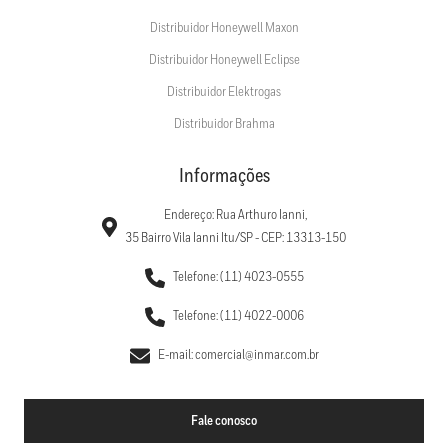
Distribuidor Honeywell Maxon
Distribuidor Honeywell Eclipse
Distribuidor Elektrogas
Distribuidor Brahma
Informações
Endereço: Rua Arthuro Ianni,
35 Bairro Vila Ianni Itu/SP - CEP: 13313-150
Telefone: (11) 4023-0555
Telefone: (11) 4022-0006
E-mail: comercial@inmar.com.br
Fale conosco