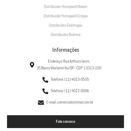
Distribuidor Honeywell Maxon
Distribuidor Honeywell Eclipse
Distribuidor Elektrogas
Distribuidor Brahma
Informações
Endereço: Rua Arthuro Ianni,
35 Bairro Vila Ianni Itu/SP - CEP: 13313-150
Telefone: (11) 4023-0555
Telefone: (11) 4022-0006
E-mail: comercial@inmar.com.br
Fale conosco