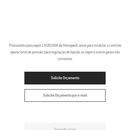
Pressostato para vapor L91B1068 da Honeywell, serve para modular o controle
operacional de pressão, para regulação de líquido, ar, vapor e outros gases não
corrosivos.
Solicite Orçamento
Solicite Orçamento por e-mail
Especificações