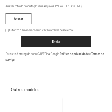
Anexar foto do produto (Inserir arquivos .PNG ou .JPG até 5MB)
Anexar
Autorizo o envio de comunicação através desse email.
Enviar
Este site é protegido por reCAPTCHA Google
Política de privacidade
e
Termos de
serviço
.
Outros modelos