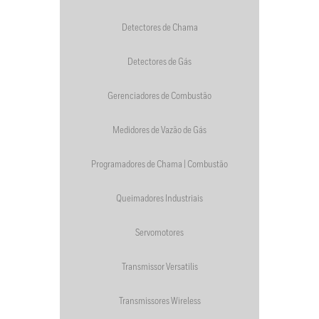
Detectores de Chama
Detectores de Gás
Gerenciadores de Combustão
Medidores de Vazão de Gás
Programadores de Chama | Combustão
Queimadores Industriais
Servomotores
Transmissor Versatilis
Transmissores Wireless