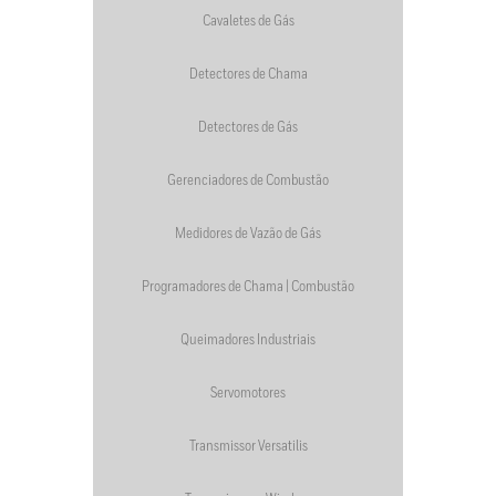
Cavaletes de Gás
Detectores de Chama
Detectores de Gás
Gerenciadores de Combustão
Medidores de Vazão de Gás
Programadores de Chama | Combustão
Queimadores Industriais
Servomotores
Transmissor Versatilis