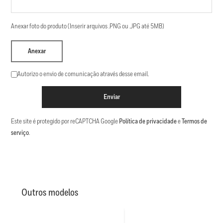
Anexar foto do produto (Inserir arquivos .PNG ou .JPG até 5MB)
Anexar
Autorizo o envio de comunicação através desse email.
Enviar
Este site é protegido por reCAPTCHA Google
Política de privacidade
e
Termos de
serviço
.
Outros modelos