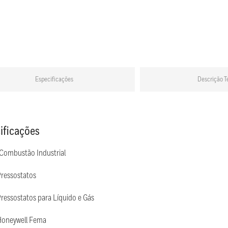
Especificações
Descrição T
ificações
 Combustão Industrial
Pressostatos
ressostatos para Líquido e Gás
Honeywell Fema