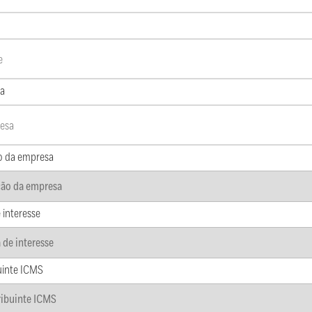
a
o da empresa
 interesse
uinte ICMS