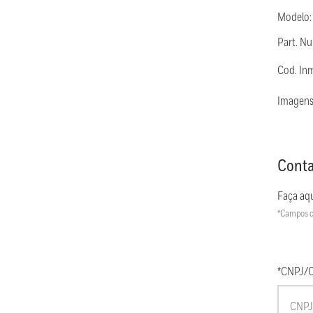
Modelo
Part. N
Cod. In
Imagens
Conta
Faça aqu
*Campos c
*CNPJ/