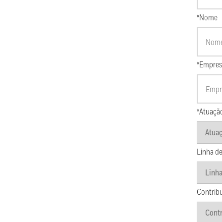
*Nome
*Empres
*Atuaçã
Linha de
Contrib