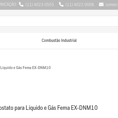
UNICAÇÃO:
(11) 4023-0555
(11) 4022-0006
comerci
Combustão Industrial
a Líquido e Gás Fema EX-DNM10
ostato para Líquido e Gás Fema EX-DNM10