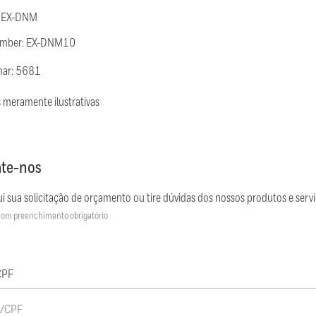
: EX-DNM
umber: EX-DNM10
mar: 5681
 meramente ilustrativas
te-nos
i sua solicitação de orçamento ou tire dúvidas dos nossos produtos e servi
om preenchimento obrigatório
CPF