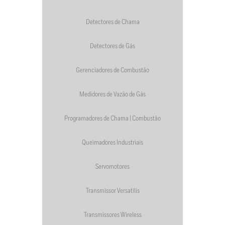
Detectores de Chama
Detectores de Gás
Gerenciadores de Combustão
Medidores de Vazão de Gás
Programadores de Chama | Combustão
Queimadores Industriais
Servomotores
Transmissor Versatilis
Transmissores Wireless