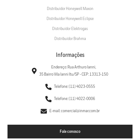
Distribuidor Honeywell Maxon
Distribuidor Honeywell Eclipse
Distribuidor Elektrogas
Distribuidor Brahma
Informações
Endereço: Rua Arthuro Ianni,
35 Bairro Vila Ianni Itu/SP - CEP: 13313-150
Telefone: (11) 4023-0555
Telefone: (11) 4022-0006
E-mail: comercial@inmar.com.br
Fale conosco