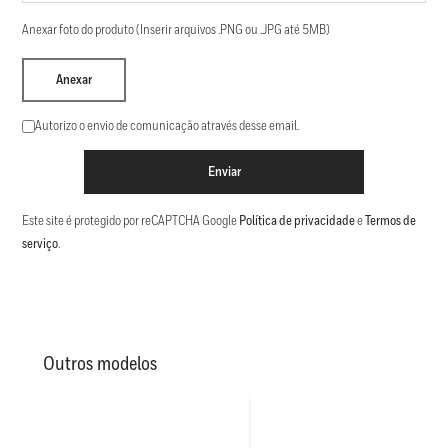
Anexar foto do produto (Inserir arquivos .PNG ou .JPG até 5MB)
Anexar
Autorizo o envio de comunicação através desse email.
Enviar
Este site é protegido por reCAPTCHA Google
Política de privacidade
e
Termos de
serviço
.
Outros modelos