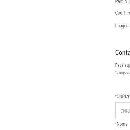
Part. N
Cod. In
Imagens
Conta
Faça aqu
*Campos c
*CNPJ/
*Nome