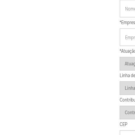
*Empres
*Atuaçã
Linha de
Contrib
CEP