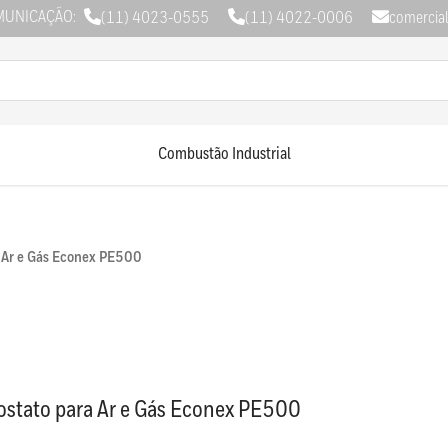
MUNICAÇÃO:
(11) 4023-0555
(11) 4022-0006
comercia
Combustão Industrial
a Ar e Gás Econex PE500
ostato para Ar e Gás Econex PE500