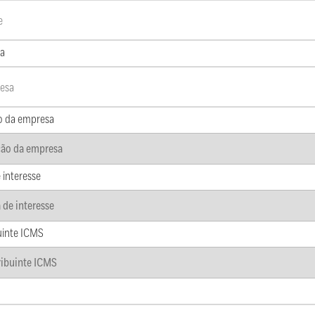
a
o da empresa
 interesse
uinte ICMS