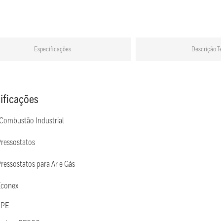
Especificações
Descrição T
ificações
 Combustão Industrial
Pressostatos
ressostatos para Ar e Gás
Econex
 PE