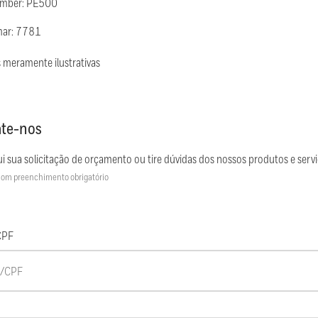
umber: PE500
mar: 7781
 meramente ilustrativas
te-nos
i sua solicitação de orçamento ou tire dúvidas dos nossos produtos e servi
om preenchimento obrigatório
CPF