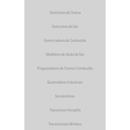
Detectores de Chama
Detectores de Gás
Gerenciadores de Combustão
Medidores de Vazão de Gás
Programadores de Chama | Combustão
Queimadores Industriais
Servomotores
Transmissor Versatilis
Transmissores Wireless