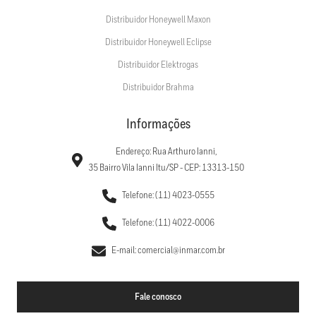
Distribuidor Honeywell Maxon
Distribuidor Honeywell Eclipse
Distribuidor Elektrogas
Distribuidor Brahma
Informações
Endereço: Rua Arthuro Ianni,
35 Bairro Vila Ianni Itu/SP - CEP: 13313-150
Telefone: (11) 4023-0555
Telefone: (11) 4022-0006
E-mail: comercial@inmar.com.br
Fale conosco