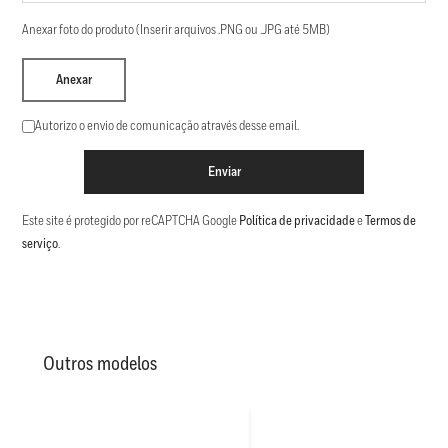
Anexar foto do produto (Inserir arquivos .PNG ou .JPG até 5MB)
Anexar
Autorizo o envio de comunicação através desse email.
Enviar
Este site é protegido por reCAPTCHA Google
Política de privacidade
e
Termos de
serviço
.
Outros modelos