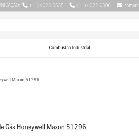
UNICAÇÃO:
(11) 4023-0555
(11) 4022-0006
comerci
Combustão Industrial
neywell Maxon 51296
de Gás Honeywell Maxon 51296