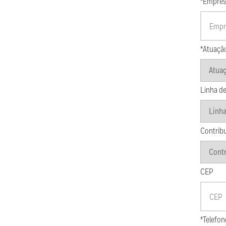
*Empres
*Atuaçã
Linha de
Contrib
CEP
*Telefon