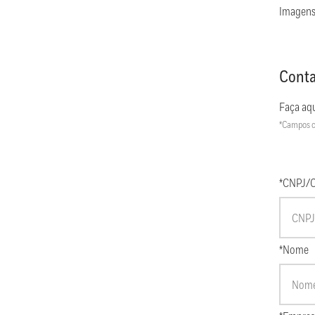
Imagens
Conta
Faça aqu
*Campos c
*CNPJ/
*Nome