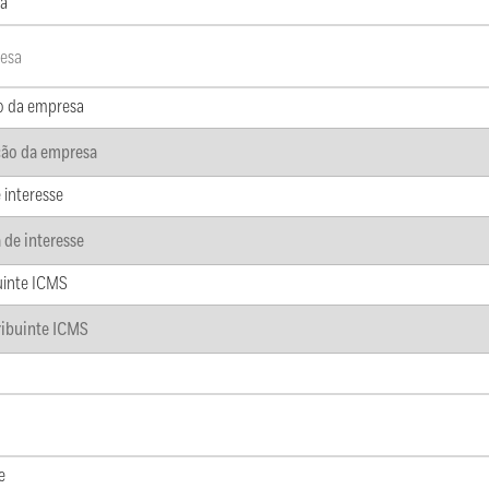
a
o da empresa
 interesse
uinte ICMS
e