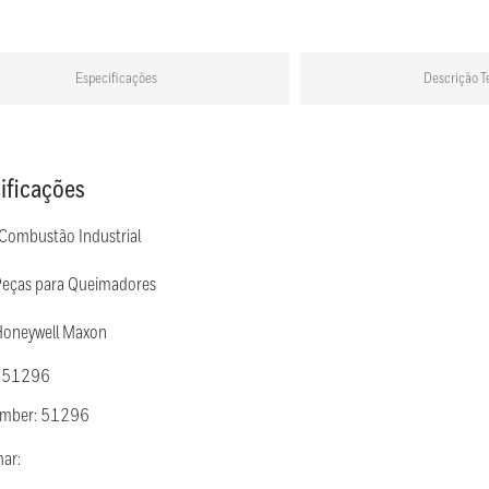
Especificações
Descrição T
ificações
 Combustão Industrial
Peças para Queimadores
Honeywell Maxon
: 51296
umber: 51296
mar: