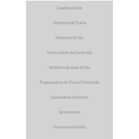
Cavaletes de Gás
Detectores de Chama
Detectores de Gás
Gerenciadores de Combustão
Medidores de Vazão de Gás
Programadores de Chama | Combustão
Queimadores Industriais
Servomotores
Transmissor Versatilis