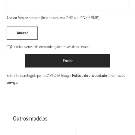
Anexar foto do produto (Inserir arquivos .PNG ou .JPG até 5MB)
Anexar
Autorizo o envio de comunicação através desse email.
Enviar
Este site é protegido por reCAPTCHA Google
Política de privacidade
e
Termos de
serviço
.
Outros modelos