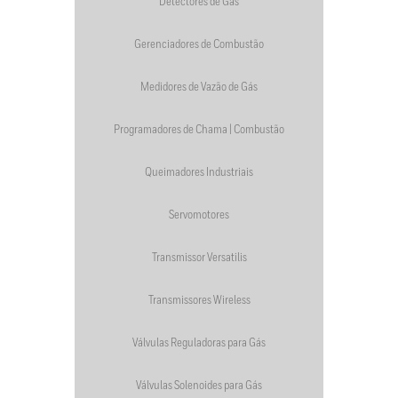
Detectores de Gás
Gerenciadores de Combustão
Medidores de Vazão de Gás
Programadores de Chama | Combustão
Queimadores Industriais
Servomotores
Transmissor Versatilis
Transmissores Wireless
Válvulas Reguladoras para Gás
Válvulas Solenoides para Gás