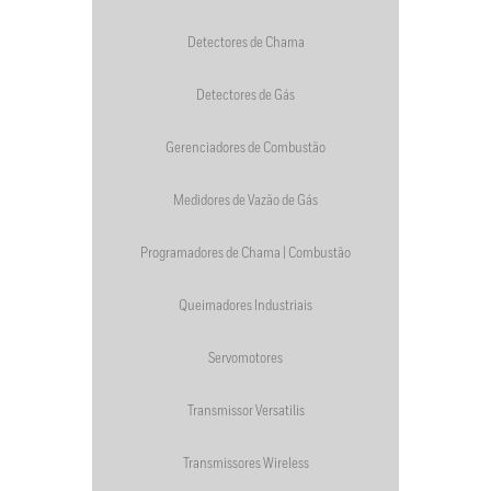
Detectores de Chama
Detectores de Gás
Gerenciadores de Combustão
Medidores de Vazão de Gás
Programadores de Chama | Combustão
Queimadores Industriais
Servomotores
Transmissor Versatilis
Transmissores Wireless