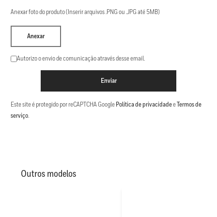
Anexar foto do produto (Inserir arquivos .PNG ou .JPG até 5MB)
Anexar
Autorizo o envio de comunicação através desse email.
Enviar
Este site é protegido por reCAPTCHA Google
Política de privacidade
e
Termos de
serviço
.
Outros modelos