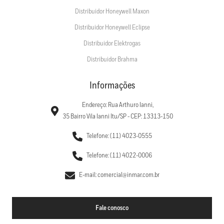
Distribuidor Honeywell Maxon
Distribuidor Honeywell Eclipse
Distribuidor Elektrogas
Distribuidor Brahma
Informações
Endereço: Rua Arthuro Ianni,
35 Bairro Vila Ianni Itu/SP - CEP: 13313-150
Telefone: (11) 4023-0555
Telefone: (11) 4022-0006
E-mail: comercial@inmar.com.br
Fale conosco