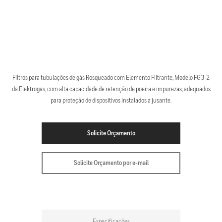
Filtros para tubulações de gás Rosqueado com Elemento Filtrante, Modelo FG3-2
da Elektrogas, com alta capacidade de retenção de poeira e impurezas, adequados
para proteção de dispositivos instalados a jusante.
Solicite Orçamento
Solicite Orçamento por e-mail
Especificações