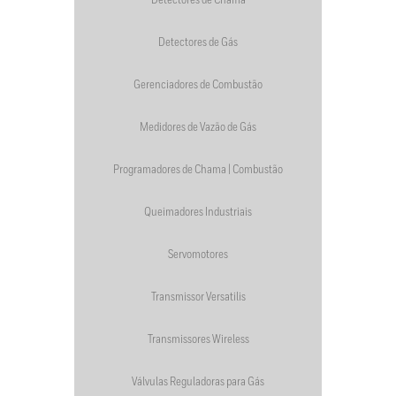
Detectores de Chama
Detectores de Gás
Gerenciadores de Combustão
Medidores de Vazão de Gás
Programadores de Chama | Combustão
Queimadores Industriais
Servomotores
Transmissor Versatilis
Transmissores Wireless
Válvulas Reguladoras para Gás