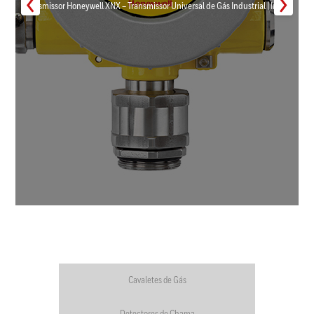
Transmissor Honeywell XNX – Transmissor Universal de Gás Industrial | Inmar
Cavaletes de Gás