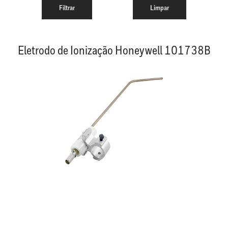
Eletrodo de Ionização Honeywell 101738B