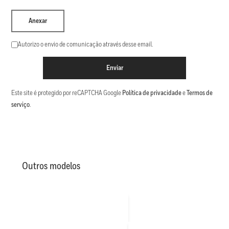
Anexar
Autorizo o envio de comunicação através desse email.
Enviar
Este site é protegido por reCAPTCHA Google
Política de privacidade
e
Termos de
serviço
.
Outros modelos