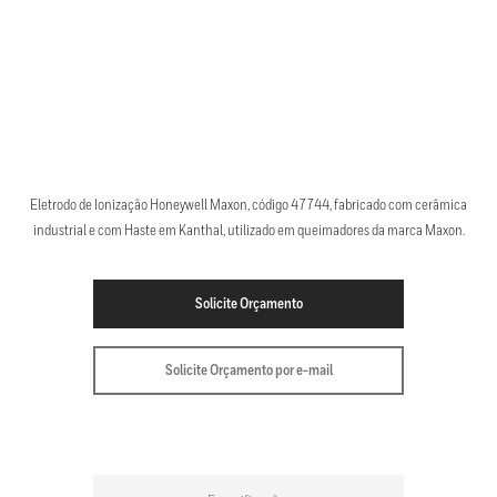
Eletrodo de Ionização Honeywell Maxon, código 47744, fabricado com cerâmica
industrial e com Haste em Kanthal, utilizado em queimadores da marca Maxon.
Solicite Orçamento
Solicite Orçamento por e-mail