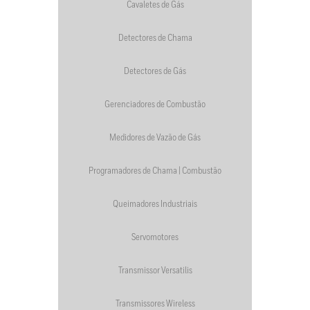
Cavaletes de Gás
Detectores de Chama
Detectores de Gás
Gerenciadores de Combustão
Medidores de Vazão de Gás
Programadores de Chama | Combustão
Queimadores Industriais
Servomotores
Transmissor Versatilis
Transmissores Wireless