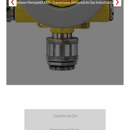
Transmissor Honeywell XNX – Transmissor Universal de Gás Industrial | Inmar
Cavaletes de Gás