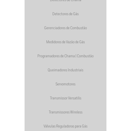
Detectores de Chama
Detectores de Gás
Gerenciadores de Combustão
Medidores de Vazão de Gás
Programadores de Chama | Combustão
Queimadores Industriais
Servomotores
Transmissor Versatilis
Transmissores Wireless
Válvulas Reguladoras para Gás