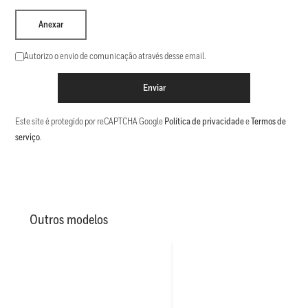
Anexar
Autorizo o envio de comunicação através desse email.
Enviar
Este site é protegido por reCAPTCHA Google
Política de privacidade
e
Termos de
serviço
.
Outros modelos