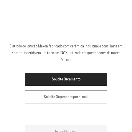
Eletrodo de Ignição Maxon fabricado com cerâmica industrial e com Haste em
Kanthal inserido em um tubo em INOX, utilizado em queimadores da marca
Maxon.
Solicite Orçamento
Solicite Orçamento por e-mail
Especificações