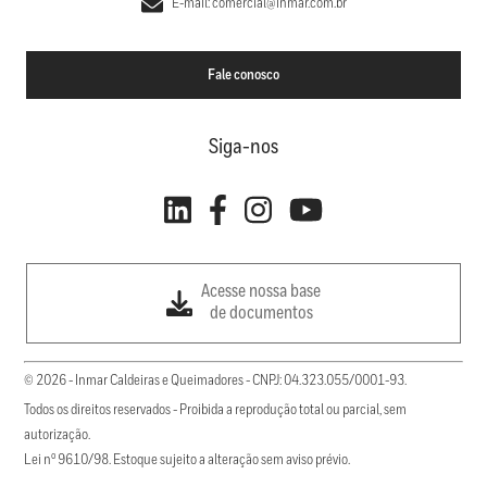
E-mail: comercial@inmar.com.br
Fale conosco
Siga-nos
Acesse nossa base
de documentos
© 2026 - Inmar Caldeiras e Queimadores - CNPJ: 04.323.055/0001-93.
Todos os direitos reservados - Proibida a reprodução total ou parcial, sem
autorização.
Lei nº 9610/98. Estoque sujeito a alteração sem aviso prévio.