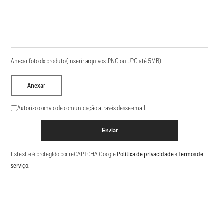
Anexar foto do produto (Inserir arquivos .PNG ou .JPG até 5MB)
Anexar
Autorizo o envio de comunicação através desse email.
Enviar
Este site é protegido por reCAPTCHA Google
Política de privacidade
e
Termos de
serviço
.