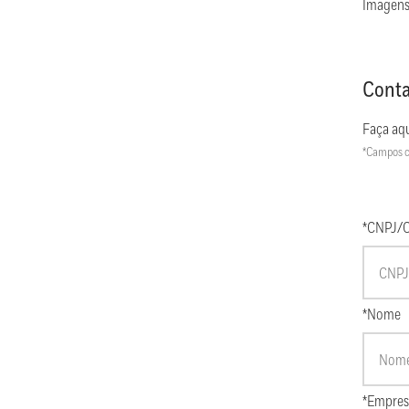
Imagens
Conta
Faça aqu
*Campos c
*CNPJ/
*Nome
*Empres