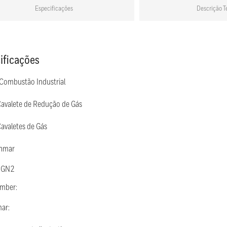
Especificações
Descrição T
ificações
 Combustão Industrial
Cavalete de Redução de Gás
avaletes de Gás
Inmar
: GN2
umber:
mar: