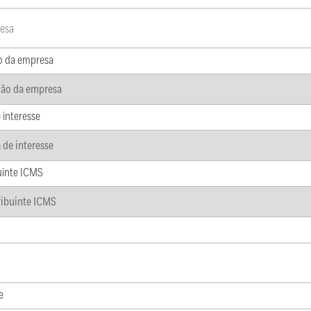
o da empresa
 interesse
uinte ICMS
e