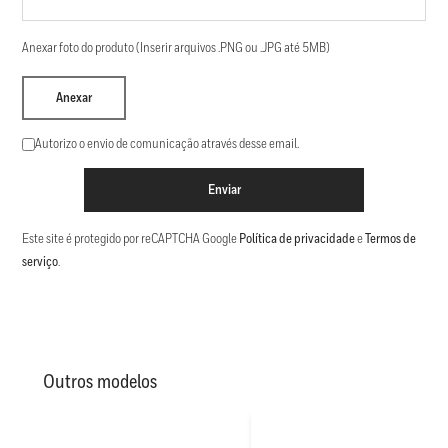
Anexar foto do produto (Inserir arquivos .PNG ou .JPG até 5MB)
Anexar
Autorizo o envio de comunicação através desse email.
Enviar
Este site é protegido por reCAPTCHA Google
Política de privacidade
e
Termos de
serviço
.
Outros modelos