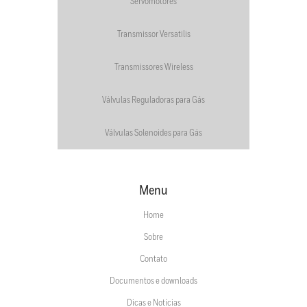
Servomotores
Transmissor Versatilis
Transmissores Wireless
Válvulas Reguladoras para Gás
Válvulas Solenoides para Gás
Menu
Home
Sobre
Contato
Documentos e downloads
Dicas e Notícias