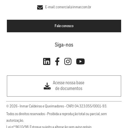
E-mail: comercial@inmar.com.br
Fale conosco
Siga-nos
Acesse nossa base
de documentos
© 2026 - Inmar Caldeiras e Queimadores - CNPJ: 04.323.055/0001-93.
Todos os direitos reservados - Proibida a reprodução total ou parcial, sem
autorização.
Lei nº 9610/98. Estoque sujeito a alteração sem aviso prévio.