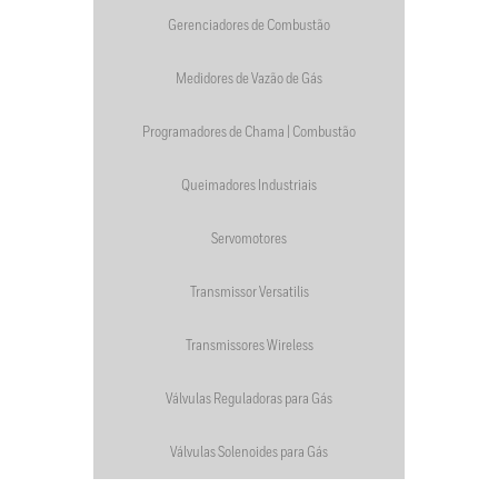
Gerenciadores de Combustão
Medidores de Vazão de Gás
Programadores de Chama | Combustão
Queimadores Industriais
Servomotores
Transmissor Versatilis
Transmissores Wireless
Válvulas Reguladoras para Gás
Válvulas Solenoides para Gás