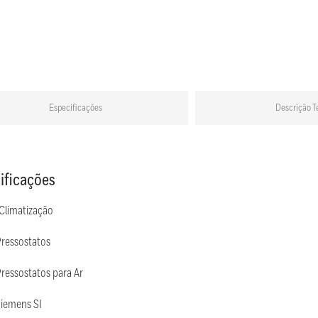
Especificações
Descrição T
ificações
 Climatização
Pressostatos
ressostatos para Ar
Siemens SI