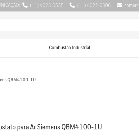
UNICAÇÃO:
(11) 4023-0555
(11) 4022-0006
comerci
Combustão Industrial
iemens QBM4100-1U
ostato para Ar Siemens QBM4100-1U