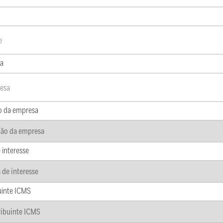
a
o da empresa
 interesse
uinte ICMS