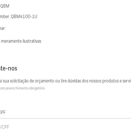
: QBM
Number: QBM4100-1U
mar:
 meramente ilustrativas
te-nos
i sua solicitação de orçamento ou tire dúvidas dos nossos produtos e servi
om preenchimento obrigatório
CPF