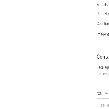
Modelo
Part. 
Cod. In
Imagens
Conta
Faça aqu
*Campos c
*CNPJ/