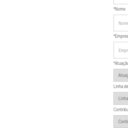
*Nome
*Empres
*Atuaçã
Linha de
Contrib