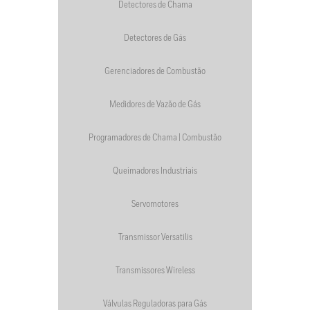
Detectores de Chama
Detectores de Gás
Gerenciadores de Combustão
Medidores de Vazão de Gás
Programadores de Chama | Combustão
Queimadores Industriais
Servomotores
Transmissor Versatilis
Transmissores Wireless
Válvulas Reguladoras para Gás