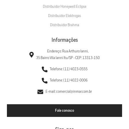
Distribuidor Honeywell Eclipse
Distribuidor Elektrogas
Distribuidor Brahma
Informações
Endereço: Rua Arthuro Ianni,
35 Bairro Vila Ianni Itu/SP - CEP: 13313-150
Telefone: (11) 4023-0555
Telefone: (11) 4022-0006
E-mail: comercial@inmar.com.br
Fale conosco