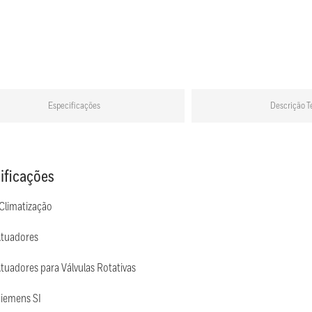
Especificações
Descrição T
ificações
 Climatização
Atuadores
tuadores para Válvulas Rotativas
Siemens SI