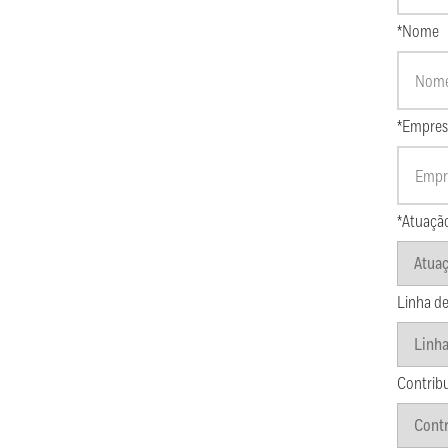
*Nome
*Empres
*Atuaçã
Linha de
Contrib