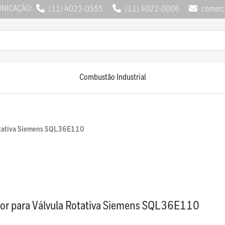
UNICAÇÃO:
(11) 4023-0555
(11) 4022-0006
comerci
Combustão Industrial
Rotativa Siemens SQL36E110
or para Válvula Rotativa Siemens SQL36E110