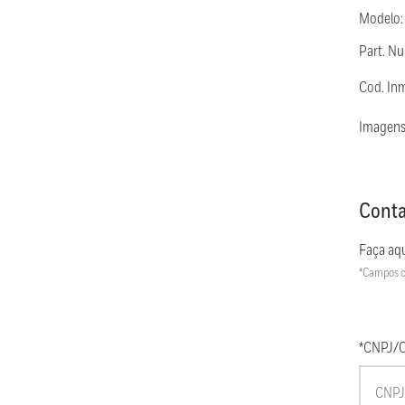
Modelo:
Part. 
Cod. In
Imagens
Conta
Faça aqu
*Campos c
*CNPJ/