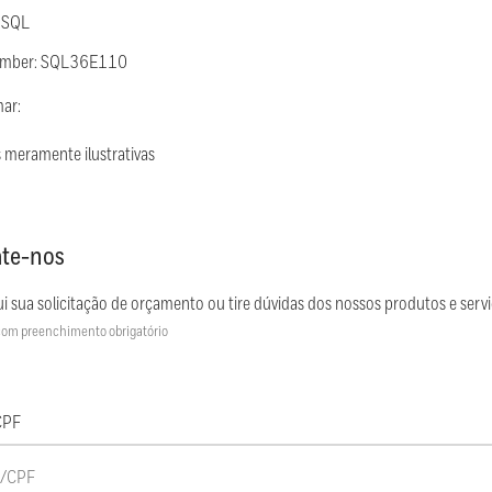
 SQL
Number: SQL36E110
mar:
 meramente ilustrativas
te-nos
i sua solicitação de orçamento ou tire dúvidas dos nossos produtos e servi
om preenchimento obrigatório
CPF