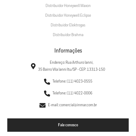
Distribuidor Honeywell Maxon
Distribuidor Honeywell Eclipse
Distribuidor Elektrogas
Distribuidor Brahma
Informações
Endereço: Rua Arthuro Ianni,
35 Bairro Vila Ianni Itu/SP - CEP: 13313-150
Telefone: (11) 4023-0555
Telefone: (11) 4022-0006
E-mail: comercial@inmar.com.br
Fale conosco