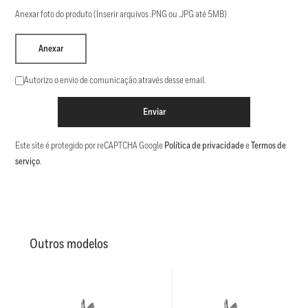
Anexar foto do produto (Inserir arquivos .PNG ou .JPG até 5MB)
Anexar
Autorizo o envio de comunicação através desse email.
Enviar
Este site é protegido por reCAPTCHA Google
Política de privacidade
e
Termos de
serviço
.
Outros modelos