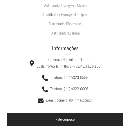
Distribuidor Honeywell Maxon
Distribuidor Honeywell Eclipse
Distribuidor Elektrogas
Distribuidor Brahma
Informações
Endereço: Rua Arthuro Ianni,
35 Bairro Vila Ianni Itu/SP - CEP: 13313-150
Telefone: (11) 4023-0555
Telefone: (11) 4022-0006
E-mail: comercial@inmar.com.br
Fale conosco