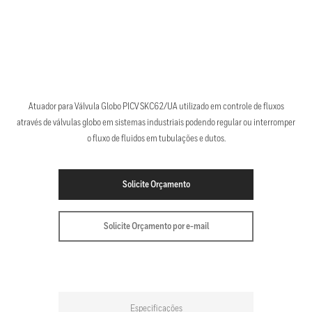
Atuador para Válvula Globo PICV SKC62/UA utilizado em controle de fluxos
através de válvulas globo em sistemas industriais podendo regular ou interromper
o fluxo de fluidos em tubulações e dutos.
Solicite Orçamento
Solicite Orçamento por e-mail
Especificações