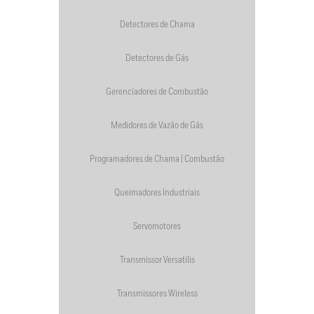
Detectores de Chama
Detectores de Gás
Gerenciadores de Combustão
Medidores de Vazão de Gás
Programadores de Chama | Combustão
Queimadores Industriais
Servomotores
Transmissor Versatilis
Transmissores Wireless