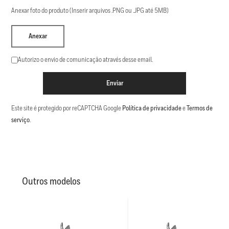
Anexar foto do produto (Inserir arquivos .PNG ou .JPG até 5MB)
Anexar
Autorizo o envio de comunicação através desse email.
Enviar
Este site é protegido por reCAPTCHA Google
Política de privacidade
e
Termos de
serviço
.
Outros modelos