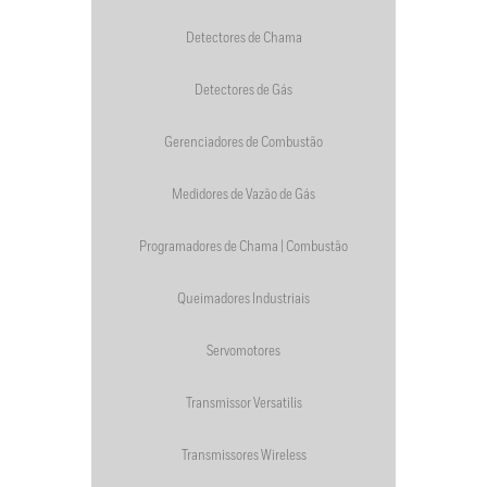
Detectores de Chama
Detectores de Gás
Gerenciadores de Combustão
Medidores de Vazão de Gás
Programadores de Chama | Combustão
Queimadores Industriais
Servomotores
Transmissor Versatilis
Transmissores Wireless