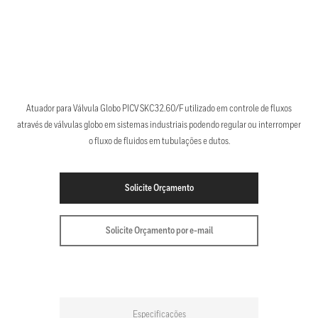
Atuador para Válvula Globo PICV SKC32.60/F utilizado em controle de fluxos
através de válvulas globo em sistemas industriais podendo regular ou interromper
o fluxo de fluidos em tubulações e dutos.
Solicite Orçamento
Solicite Orçamento por e-mail
Especificações