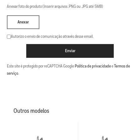
Anexar foto do produto (Inserir arquivos .PNG ou .JPG até 5MB)
Anexar
Autorizo o envio de comunicação através desse email.
Enviar
Este site é protegido por reCAPTCHA Google
Política de privacidade
e
Termos de
serviço
.
Outros modelos