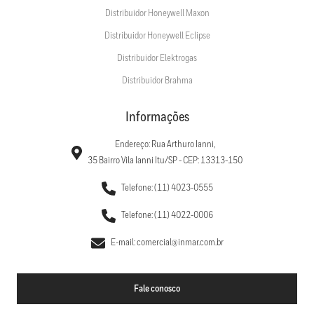
Distribuidor Honeywell Maxon
Distribuidor Honeywell Eclipse
Distribuidor Elektrogas
Distribuidor Brahma
Informações
Endereço: Rua Arthuro Ianni,
35 Bairro Vila Ianni Itu/SP - CEP: 13313-150
Telefone: (11) 4023-0555
Telefone: (11) 4022-0006
E-mail: comercial@inmar.com.br
Fale conosco