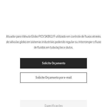
Atuador para Válvula Globo PICV SKB62/F utilizado em controle de fluxos através
de válvulas globo em sistemas industriais podendo regular ou interromper o fluxo
de fluidos em tubulações e dutos.
Solicite Orçamento
Solicite Orçamento por e-mail
Especificações