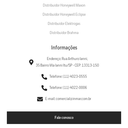
Distribuidor Honeywell Maxon
Distribuidor Honeywell Eclipse
Distribuidor Elektrogas
Distribuidor Brahma
Informações
Endereço: Rua Arthuro Ianni,
35 Bairro Vila Ianni Itu/SP - CEP: 13313-150
Telefone: (11) 4023-0555
Telefone: (11) 4022-0006
E-mail: comercial@inmar.com.br
Fale conosco