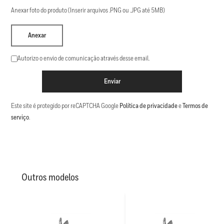
Anexar foto do produto (Inserir arquivos .PNG ou .JPG até 5MB)
Anexar
Autorizo o envio de comunicação através desse email.
Enviar
Este site é protegido por reCAPTCHA Google
Política de privacidade
e
Termos de
serviço
.
Outros modelos