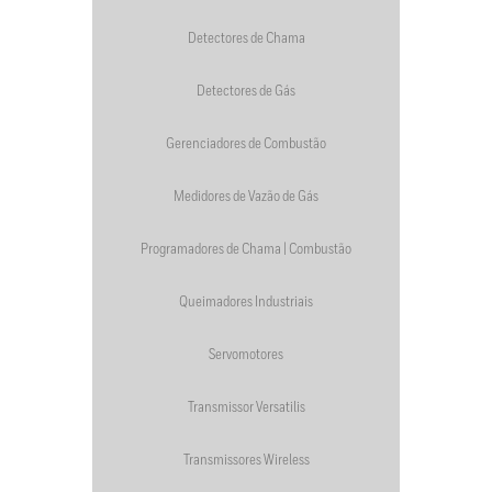
Detectores de Chama
Detectores de Gás
Gerenciadores de Combustão
Medidores de Vazão de Gás
Programadores de Chama | Combustão
Queimadores Industriais
Servomotores
Transmissor Versatilis
Transmissores Wireless