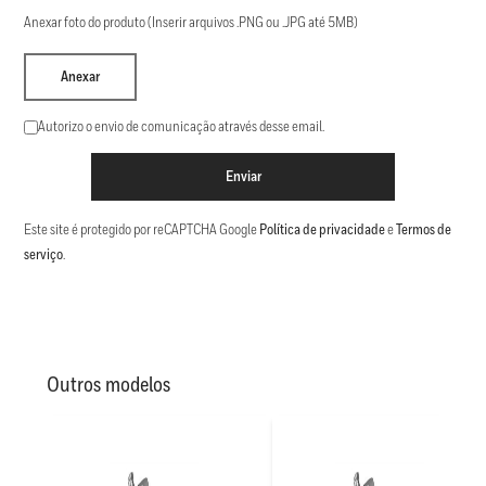
Anexar foto do produto (Inserir arquivos .PNG ou .JPG até 5MB)
Anexar
Autorizo o envio de comunicação através desse email.
Enviar
Este site é protegido por reCAPTCHA Google
Política de privacidade
e
Termos de
serviço
.
Outros modelos