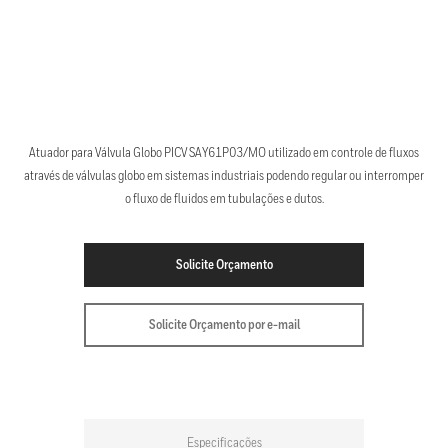
Atuador para Válvula Globo PICV SAY61P03/MO utilizado em controle de fluxos
através de válvulas globo em sistemas industriais podendo regular ou interromper
o fluxo de fluidos em tubulações e dutos.
Solicite Orçamento
Solicite Orçamento por e-mail
Especificações