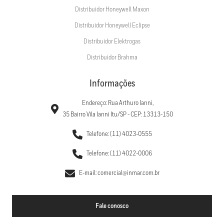
Distribuidor Honeywell Maxon
Distribuidor Honeywell Eclipse
Distribuidor Elektrogas
Distribuidor Brahma
Informações
Endereço: Rua Arthuro Ianni,
35 Bairro Vila Ianni Itu/SP - CEP: 13313-150
Telefone: (11) 4023-0555
Telefone: (11) 4022-0006
E-mail: comercial@inmar.com.br
Fale conosco