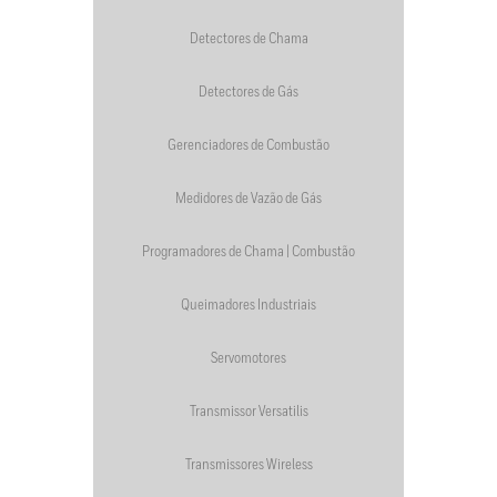
Detectores de Chama
Detectores de Gás
Gerenciadores de Combustão
Medidores de Vazão de Gás
Programadores de Chama | Combustão
Queimadores Industriais
Servomotores
Transmissor Versatilis
Transmissores Wireless