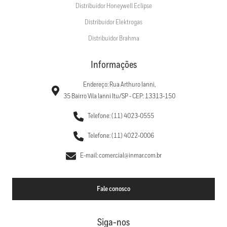
Distribuidor Honeywell Eclipse
Distribuidor Elektrogas
Distribuidor Brahma
Informações
Endereço: Rua Arthuro Ianni,
35 Bairro Vila Ianni Itu/SP - CEP: 13313-150
Telefone: (11) 4023-0555
Telefone: (11) 4022-0006
E-mail: comercial@inmar.com.br
Fale conosco
Siga-nos