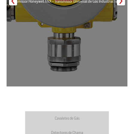
Transmissor Honeywell XNX – Transmissor Universal de Gás Industrial | Inmar
Cavaletes de Gás
Detectores de Chama