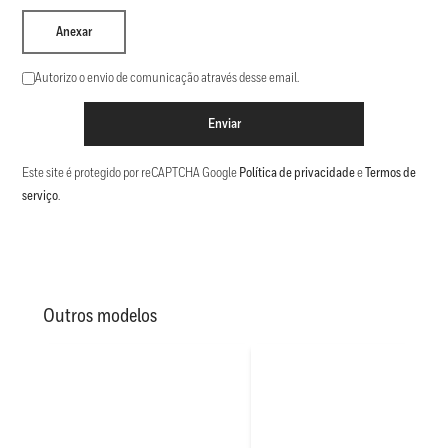
Anexar
Autorizo o envio de comunicação através desse email.
Enviar
Este site é protegido por reCAPTCHA Google
Política de privacidade
e
Termos de
serviço
.
Outros modelos