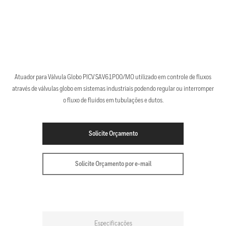
Atuador para Válvula Globo PICV SAV61P00/MO utilizado em controle de fluxos
através de válvulas globo em sistemas industriais podendo regular ou interromper
o fluxo de fluidos em tubulações e dutos.
Solicite Orçamento
Solicite Orçamento por e-mail
Especificações