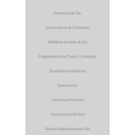
Detectores de Gás
Gerenciadores de Combustão
Medidores de Vazão de Gás
Programadores de Chama | Combustão
Queimadores Industriais
Servomotores
Transmissor Versatilis
Transmissores Wireless
Válvulas Reguladoras para Gás