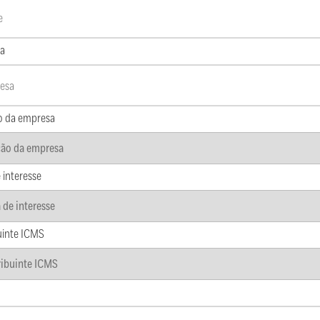
a
o da empresa
 interesse
uinte ICMS