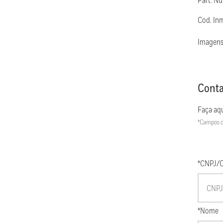
Part. N
Cod. In
Imagens
Conta
Faça aqu
*Campos c
*CNPJ/
*Nome