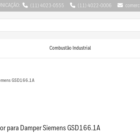
UNICAÇÃO:
(11) 4023-0555
(11) 4022-0006
comerci
Combustão Industrial
iemens GSD166.1A
or para Damper Siemens GSD166.1A