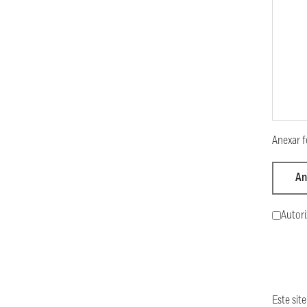
Anexar f
An
Autori
Este si