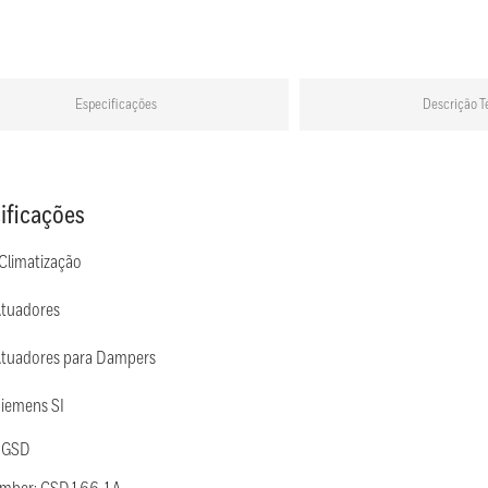
Especificações
Descrição T
ificações
 Climatização
Atuadores
Atuadores para Dampers
Siemens SI
 GSD