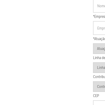
*Empres
*Atuaçã
Linha de
Contrib
CEP