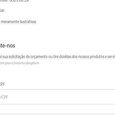
umber: GSD166.1A
mar:
 meramente ilustrativas
te-nos
i sua solicitação de orçamento ou tire dúvidas dos nossos produtos e servi
om preenchimento obrigatório
CPF