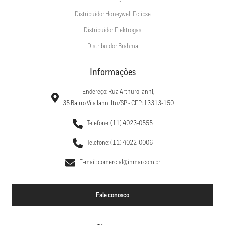
Distribuidor Honeywell Eclipse
Distribuidor Elektrogas
Distribuidor Brahma
Informações
Endereço: Rua Arthuro Ianni,
35 Bairro Vila Ianni Itu/SP - CEP: 13313-150
Telefone: (11) 4023-0555
Telefone: (11) 4022-0006
E-mail: comercial@inmar.com.br
Fale conosco