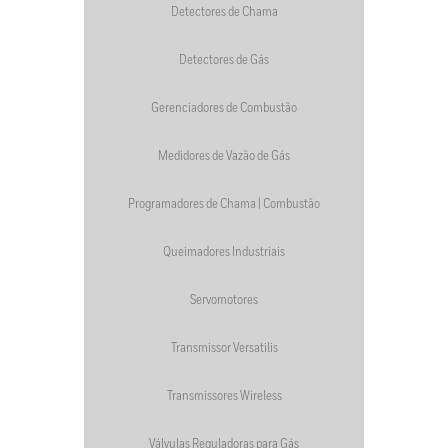
Detectores de Chama
Detectores de Gás
Gerenciadores de Combustão
Medidores de Vazão de Gás
Programadores de Chama | Combustão
Queimadores Industriais
Servomotores
Transmissor Versatilis
Transmissores Wireless
Válvulas Reguladoras para Gás