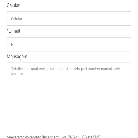
Celular
*E-mail
Mensagem
Anexar foto do produto (Inserir arquivos .PNG ou .JPG até 5MB)