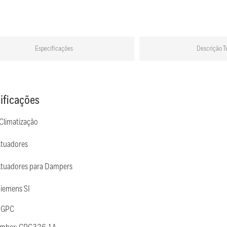
Especificações
Descrição T
ificações
 Climatização
Atuadores
Atuadores para Dampers
Siemens SI
 GPC