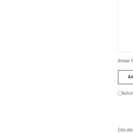
Anexar f
An
Autori
Este si