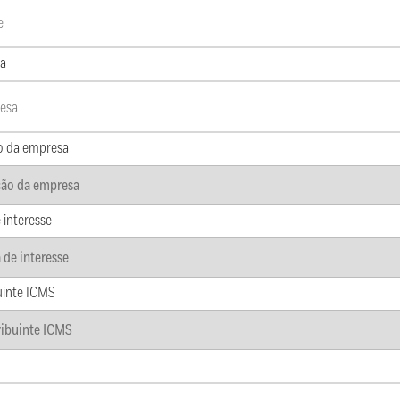
a
o da empresa
 interesse
uinte ICMS