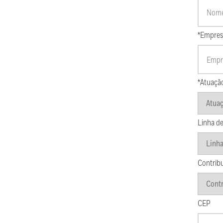
*Empres
*Atuaçã
Linha de
Contrib
CEP