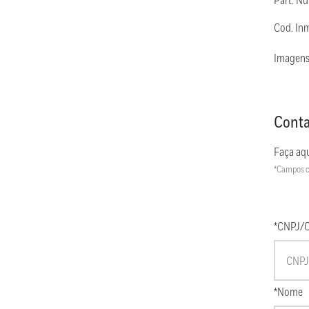
Part. N
Cod. In
Imagens
Conta
Faça aqu
*Campos c
*CNPJ/
*Nome