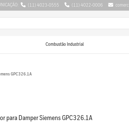
UNICAÇÃO:
(11) 4023-0555
(11) 4022-0006
comerci
Combustão Industrial
iemens GPC326.1A
or para Damper Siemens GPC326.1A