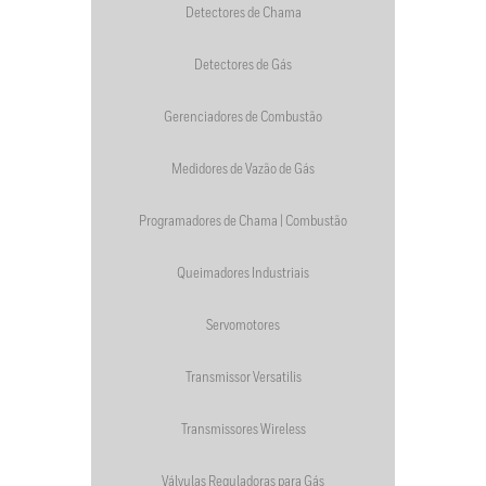
Detectores de Chama
Detectores de Gás
Gerenciadores de Combustão
Medidores de Vazão de Gás
Programadores de Chama | Combustão
Queimadores Industriais
Servomotores
Transmissor Versatilis
Transmissores Wireless
Válvulas Reguladoras para Gás