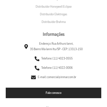
Distribuidor Honeywell Eclipse
Distribuidor Elektrogas
Distribuidor Brahma
Informações
Endereço: Rua Arthuro Ianni,
35 Bairro Vila Ianni Itu/SP - CEP: 13313-150
Telefone: (11) 4023-0555
Telefone: (11) 4022-0006
E-mail: comercial@inmar.com.br
Fale conosco