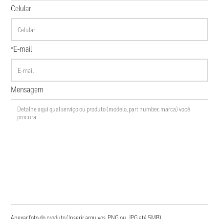
Celular
*E-mail
Mensagem
Anexar foto do produto (Inserir arquivos .PNG ou .JPG até 5MB)