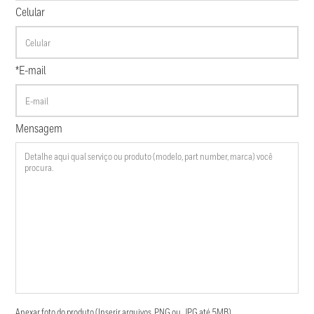
Celular
*E-mail
Mensagem
Anexar foto do produto (Inserir arquivos .PNG ou .JPG até 5MB)