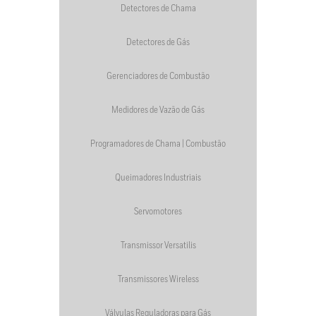
Detectores de Chama
Detectores de Gás
Gerenciadores de Combustão
Medidores de Vazão de Gás
Programadores de Chama | Combustão
Queimadores Industriais
Servomotores
Transmissor Versatilis
Transmissores Wireless
Válvulas Reguladoras para Gás