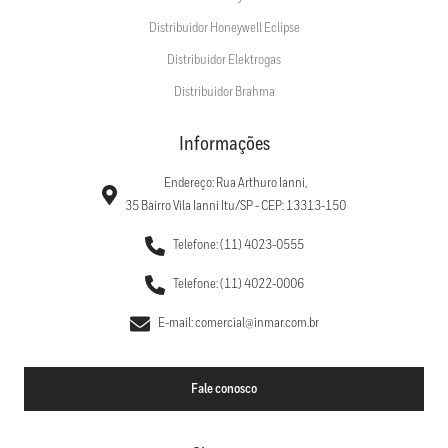
Distribuidor Honeywell Eclipse
Distribuidor Elektrogas
Distribuidor Brahma
Informações
Endereço: Rua Arthuro Ianni,
35 Bairro Vila Ianni Itu/SP - CEP: 13313-150
Telefone: (11) 4023-0555
Telefone: (11) 4022-0006
E-mail: comercial@inmar.com.br
Fale conosco