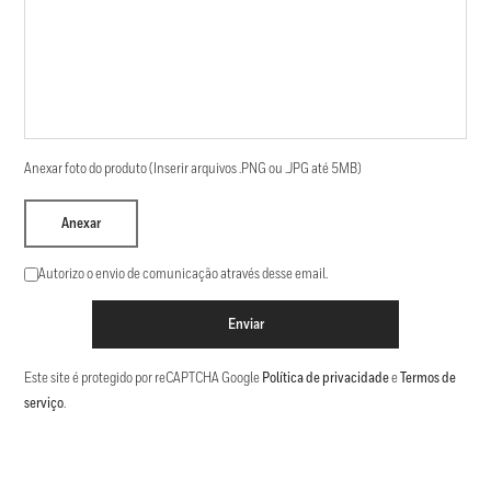
Anexar foto do produto (Inserir arquivos .PNG ou .JPG até 5MB)
Anexar
Autorizo o envio de comunicação através desse email.
Enviar
Este site é protegido por reCAPTCHA Google
Política de privacidade
e
Termos de
serviço
.