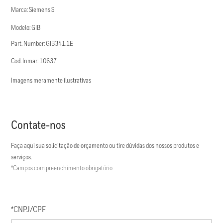
Marca: Siemens SI
Modelo: GIB
Part. Number: GIB341.1E
Cod. Inmar: 10637
Imagens meramente ilustrativas
Contate-nos
Faça aqui sua solicitação de orçamento ou tire dúvidas dos nossos produtos e
serviços.
*Campos com preenchimento obrigatório
*CNPJ/CPF