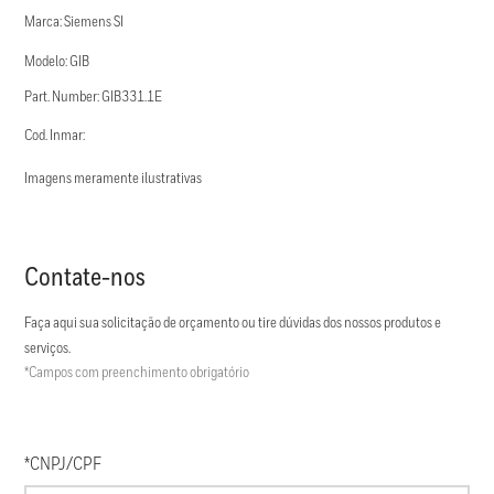
Marca: Siemens SI
Modelo: GIB
Part. Number: GIB331.1E
Cod. Inmar:
Imagens meramente ilustrativas
Contate-nos
Faça aqui sua solicitação de orçamento ou tire dúvidas dos nossos produtos e
serviços.
*Campos com preenchimento obrigatório
*CNPJ/CPF