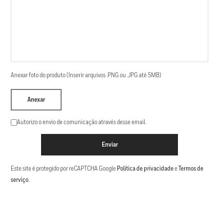
Anexar foto do produto (Inserir arquivos .PNG ou .JPG até 5MB)
Anexar
Autorizo o envio de comunicação através desse email.
Enviar
Este site é protegido por reCAPTCHA Google
Política de privacidade
e
Termos de
serviço
.