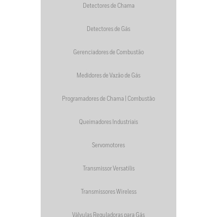
Detectores de Chama
Detectores de Gás
Gerenciadores de Combustão
Medidores de Vazão de Gás
Programadores de Chama | Combustão
Queimadores Industriais
Servomotores
Transmissor Versatilis
Transmissores Wireless
Válvulas Reguladoras para Gás