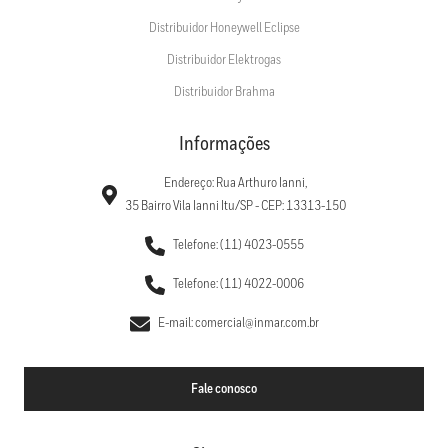
Distribuidor Honeywell Eclipse
Distribuidor Elektrogas
Distribuidor Brahma
Informações
Endereço: Rua Arthuro Ianni,
35 Bairro Vila Ianni Itu/SP - CEP: 13313-150
Telefone: (11) 4023-0555
Telefone: (11) 4022-0006
E-mail: comercial@inmar.com.br
Fale conosco