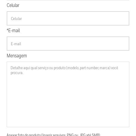
Celular
*E-mail
Mensagem
Anexar foto do produto (Inserir arquivos .PNG ou .JPG até 5MB)