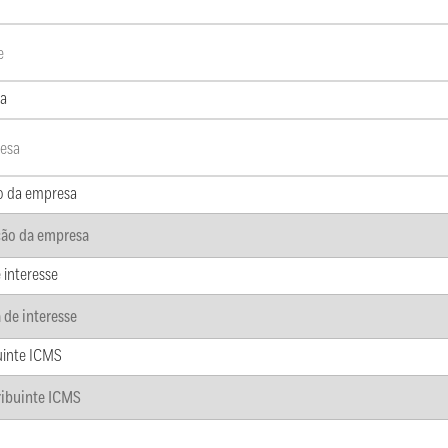
a
o da empresa
 interesse
uinte ICMS