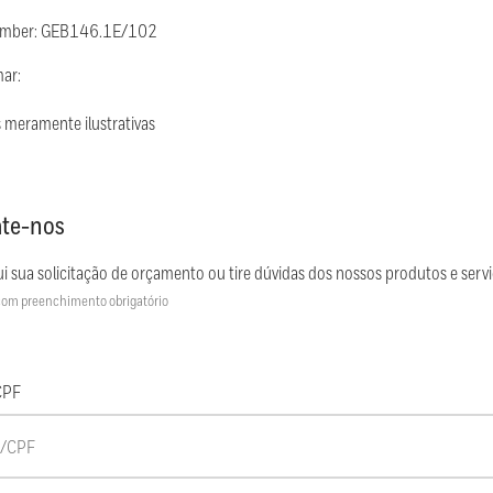
umber: GEB146.1E/102
mar:
 meramente ilustrativas
te-nos
i sua solicitação de orçamento ou tire dúvidas dos nossos produtos e servi
om preenchimento obrigatório
CPF