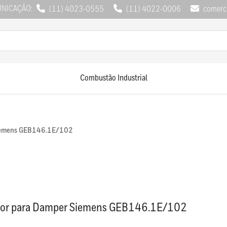
UNICAÇÃO:
(11) 4023-0555
(11) 4022-0006
comerci
Combustão Industrial
Siemens GEB146.1E/102
dor para Damper Siemens GEB146.1E/102