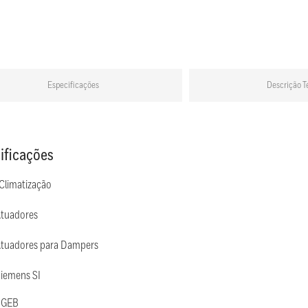
Especificações
Descrição T
ificações
 Climatização
Atuadores
Atuadores para Dampers
Siemens SI
 GEB