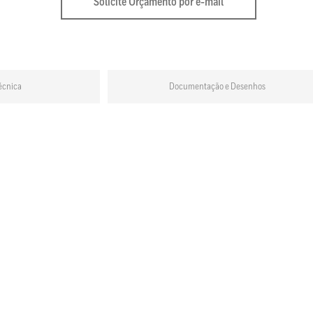
Solicite Orçamento por e-mail
écnica
Documentação e Desenhos