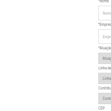
*Nome
*Empres
*Atuaçã
Linha de
Contrib
CEP