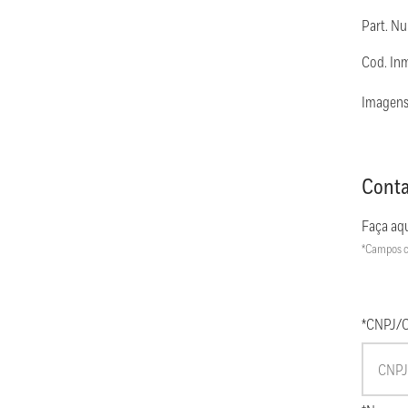
Part. N
Cod. In
Imagens
Conta
Faça aqu
*Campos c
*CNPJ/