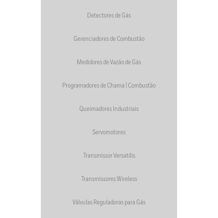
Detectores de Gás
Gerenciadores de Combustão
Medidores de Vazão de Gás
Programadores de Chama | Combustão
Queimadores Industriais
Servomotores
Transmissor Versatilis
Transmissores Wireless
Válvulas Reguladoras para Gás