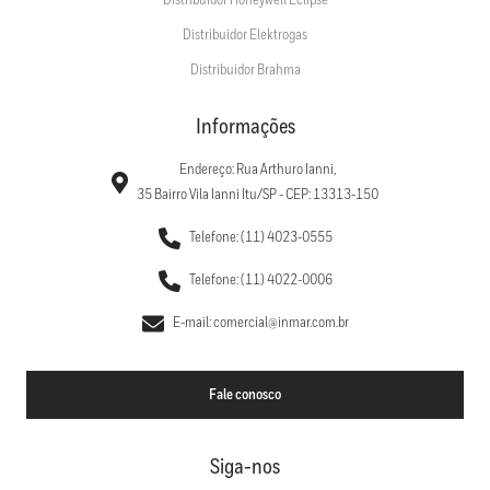
Distribuidor Honeywell Eclipse
Distribuidor Elektrogas
Distribuidor Brahma
Informações
Endereço: Rua Arthuro Ianni,
35 Bairro Vila Ianni Itu/SP - CEP: 13313-150
Telefone: (11) 4023-0555
Telefone: (11) 4022-0006
E-mail: comercial@inmar.com.br
Fale conosco
Siga-nos