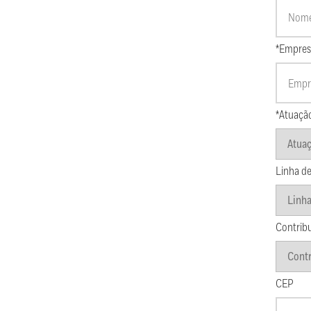
*Empres
*Atuaçã
Linha de
Contrib
CEP