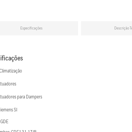
Especificações
Descrição T
ificações
 Climatização
Atuadores
Atuadores para Dampers
Siemens SI
 GDE