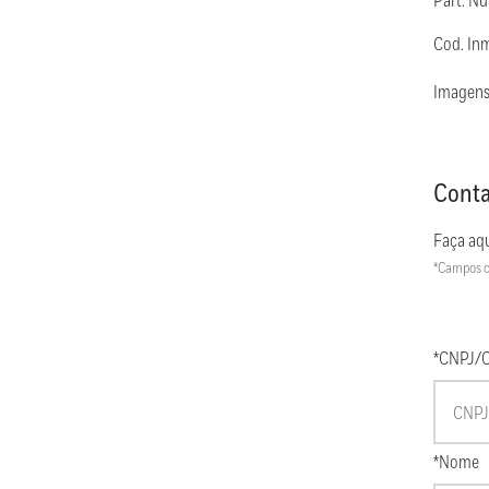
Part. N
Cod. In
Imagens
Conta
Faça aqu
*Campos c
*CNPJ/
*Nome