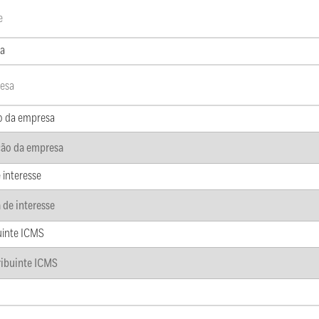
a
o da empresa
 interesse
uinte ICMS