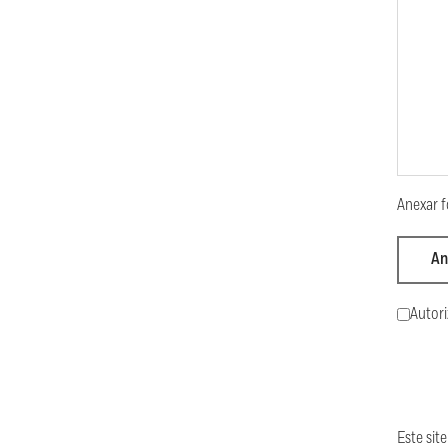
Anexar f
An
Autori
Este si