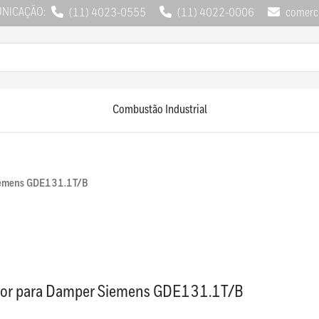
UNICAÇÃO:
(11) 4023-0555
(11) 4022-0006
comerci
Combustão Industrial
iemens GDE131.1T/B
or para Damper Siemens GDE131.1T/B