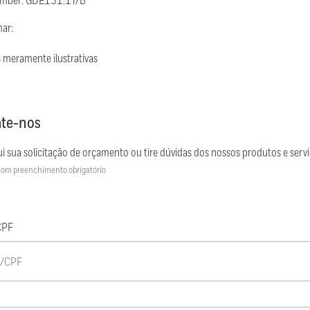
umber: GDE131.1T/B
mar:
 meramente ilustrativas
te-nos
i sua solicitação de orçamento ou tire dúvidas dos nossos produtos e servi
om preenchimento obrigatório
CPF