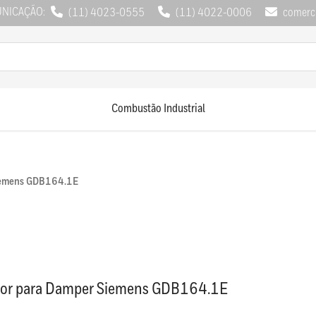
UNICAÇÃO:
(11) 4023-0555
(11) 4022-0006
comerci
Combustão Industrial
iemens GDB164.1E
or para Damper Siemens GDB164.1E