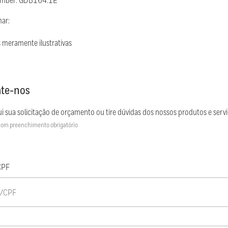
umber: GDB164.1E
mar:
 meramente ilustrativas
te-nos
i sua solicitação de orçamento ou tire dúvidas dos nossos produtos e servi
om preenchimento obrigatório
CPF