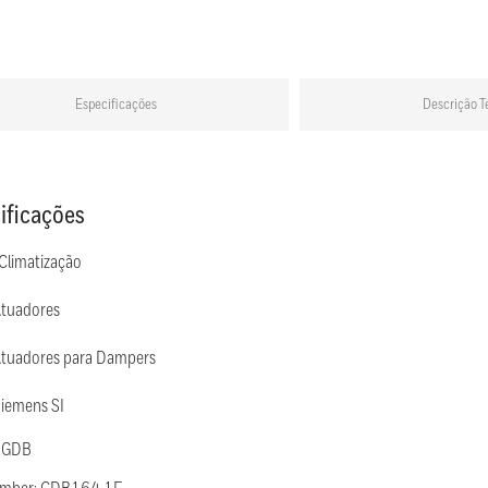
Especificações
Descrição T
ificações
 Climatização
Atuadores
Atuadores para Dampers
Siemens SI
: GDB