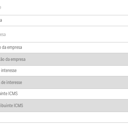
a
o da empresa
 interesse
uinte ICMS