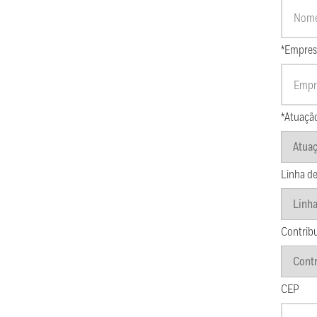
*Empres
*Atuaçã
Linha de
Contrib
CEP