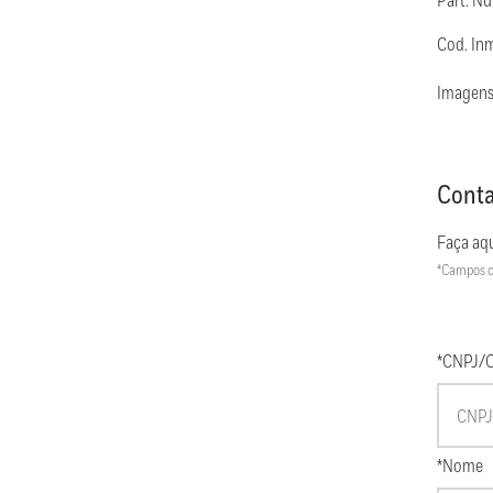
Part. N
Cod. In
Imagens
Conta
Faça aqu
*Campos c
*CNPJ/
*Nome