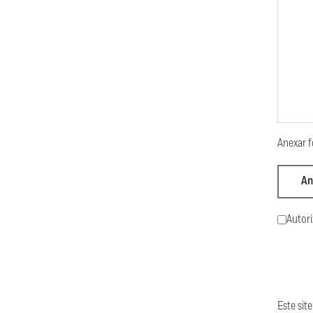
Anexar f
An
Autori
Este si