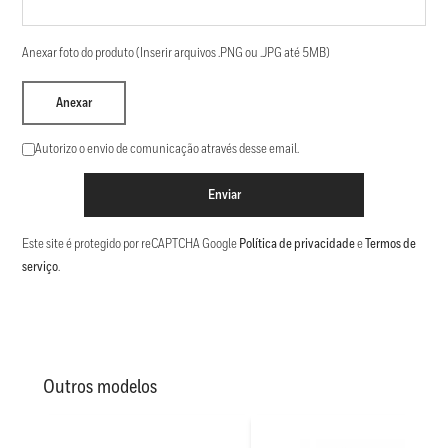
Anexar foto do produto (Inserir arquivos .PNG ou .JPG até 5MB)
Anexar
Autorizo o envio de comunicação através desse email.
Enviar
Este site é protegido por reCAPTCHA Google
Política de privacidade
e
Termos de
serviço
.
Outros modelos