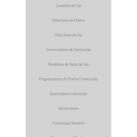
Cavaletes de Gás
Detectores de Chama
Detectores de Gás
Gerenciadores de Combustão
Medidores de Vazão de Gás
Programadores de Chama | Combustão
Queimadores Industriais
Servomotores
Transmissor Versatilis