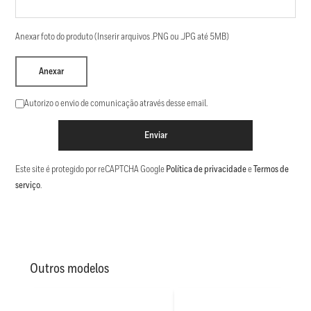
Anexar foto do produto (Inserir arquivos .PNG ou .JPG até 5MB)
Anexar
Autorizo o envio de comunicação através desse email.
Enviar
Este site é protegido por reCAPTCHA Google
Política de privacidade
e
Termos de
serviço
.
Outros modelos