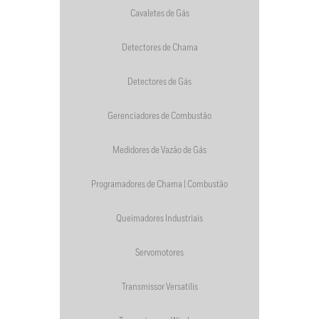
Cavaletes de Gás
Detectores de Chama
Detectores de Gás
Gerenciadores de Combustão
Medidores de Vazão de Gás
Programadores de Chama | Combustão
Queimadores Industriais
Servomotores
Transmissor Versatilis