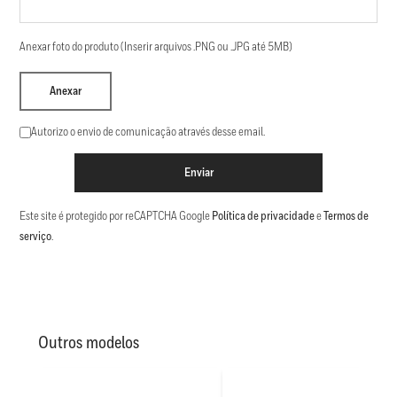
Anexar foto do produto (Inserir arquivos .PNG ou .JPG até 5MB)
Anexar
Autorizo o envio de comunicação através desse email.
Enviar
Este site é protegido por reCAPTCHA Google
Política de privacidade
e
Termos de
serviço
.
Outros modelos