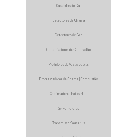
Cavaletes de Gás
Detectores de Chama
Detectores de Gás
Gerenciadores de Combustão
Medidores de Vazão de Gás
Programadores de Chama | Combustão
Queimadores Industriais
Servomotores
Transmissor Versatilis