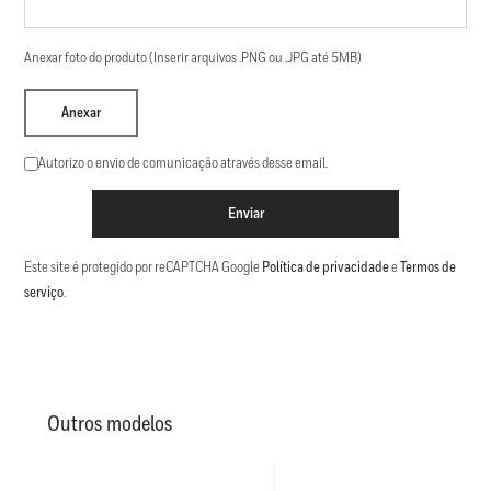
Anexar foto do produto (Inserir arquivos .PNG ou .JPG até 5MB)
Anexar
Autorizo o envio de comunicação através desse email.
Enviar
Este site é protegido por reCAPTCHA Google
Política de privacidade
e
Termos de
serviço
.
Outros modelos