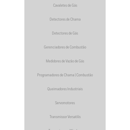
Cavaletes de Gás
Detectores de Chama
Detectores de Gás
Gerenciadores de Combustão
Medidores de Vazão de Gás
Programadores de Chama | Combustão
Queimadores Industriais
Servomotores
Transmissor Versatilis