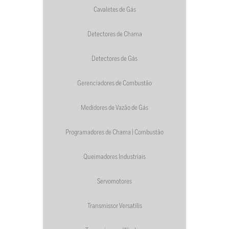
Cavaletes de Gás
Detectores de Chama
Detectores de Gás
Gerenciadores de Combustão
Medidores de Vazão de Gás
Programadores de Chama | Combustão
Queimadores Industriais
Servomotores
Transmissor Versatilis