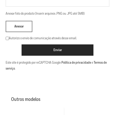
Anexar foto do produto (Inserir arquivos .PNG ou .JPG até 5MB)
Anexar
Autorizo o envio de comunicação através desse email.
Enviar
Este site é protegido por reCAPTCHA Google
Política de privacidade
e
Termos de
serviço
.
Outros modelos