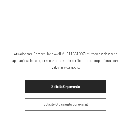
Atuador para Damper Honeywell ML4115C1007 utilizado em damper e
aplicações diversas, fornecendo controle por floating ou proporcional para
válvulas e dampers.
Solicite Orçamento
Solicite Orçamento por e-mail