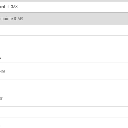
uinte ICMS
e