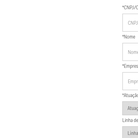
*CNPJ/
*Nome
*Empres
*Atuaçã
Linha de