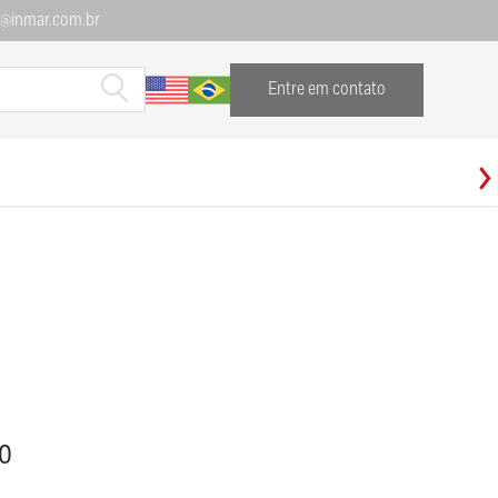
l@inmar.com.br
Entre em contato
30