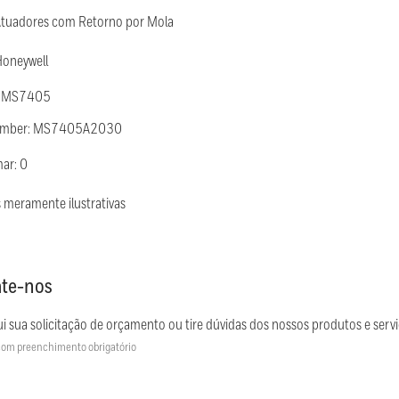
Atuadores com Retorno por Mola
Honeywell
: MS7405
Number: MS7405A2030
ar: 0
 meramente ilustrativas
te-nos
i sua solicitação de orçamento ou tire dúvidas dos nossos produtos e servi
om preenchimento obrigatório