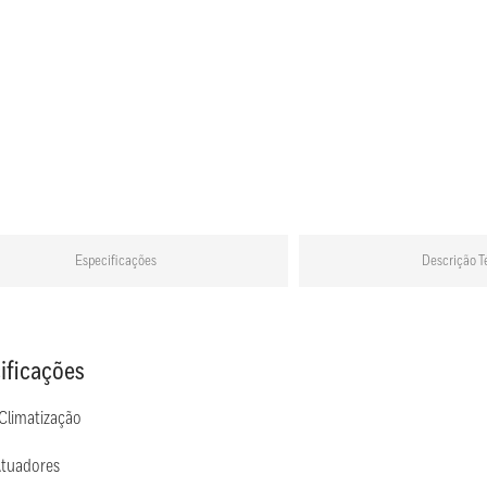
Especificações
Descrição T
ificações
 Climatização
Atuadores