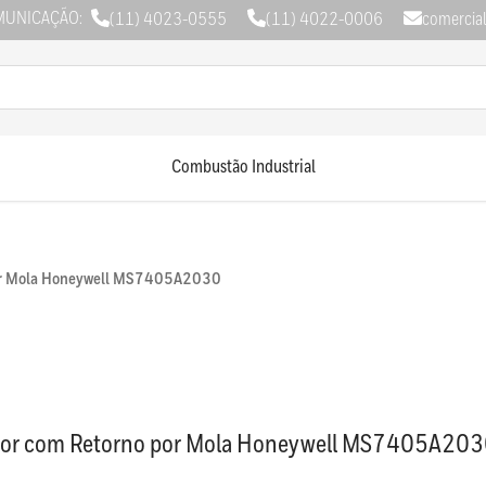
MUNICAÇÃO:
(11) 4023-0555
(11) 4022-0006
comercia
Combustão Industrial
por Mola Honeywell MS7405A2030
dor com Retorno por Mola Honeywell MS7405A20